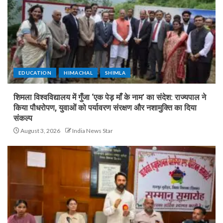
EDUCATION
HIMACHAL
SHIMLA
शिमला विश्वविद्यालय में गुँजा ‘एक पेड़ माँ के नाम’ का संदेश: राज्यपाल ने
किया पौधरोपण, युवाओं को पर्यावरण संरक्षण और नशामुक्ति का दिया
संकल्प
August 3, 2026
India News Star