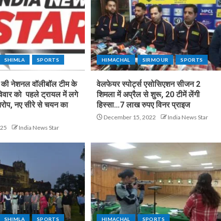
SHIMLA
SPORTS
HIMACHAL
SIRMOUR
SPORTS
श की नेशनल वॉलीबॉल टीम के
वेलफेयर स्पोर्ट्स एसोसिएशन सीजन 2
िवार को पहले ट्रायल में लगे
शिमला में अप्रैल से शुरू, 20 टीमें लेंगी
आरोप, नए सीरे से चयन का
हिस्सा…7 लाख रुपए विनर प्राइज
December 15, 2022
India News Star
025
India News Star
SHIMLA
SPORTS
HIMACHAL
SPORTS