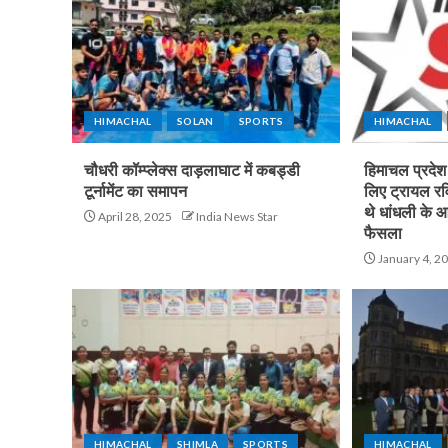
HIMACHAL
SOLAN
SPORTS
HIMACHAL
चौधरी कॉम्प्लेक्स दाड़लाघाट में कबड्डी
हिमाचल प्रदे
टूर्नामेंट का समापन
लिए ट्रायल रव
थे धांधली के 
April 28, 2025
India News Star
फैसला
January 4, 2
HIMACHAL
SHIMLA
SPORTS
HIMACHAL