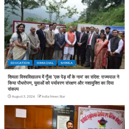
EDUCATION
HIMACHAL
SHIMLA
शिमला विश्वविद्यालय में गुँजा ‘एक पेड़ माँ के नाम’ का संदेश: राज्यपाल ने
किया पौधरोपण, युवाओं को पर्यावरण संरक्षण और नशामुक्ति का दिया
संकल्प
August 3, 2026
India News Star