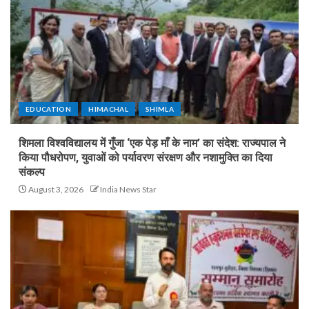
EDUCATION
HIMACHAL
SHIMLA
शिमला विश्वविद्यालय में गुँजा ‘एक पेड़ माँ के नाम’ का संदेश: राज्यपाल ने
किया पौधरोपण, युवाओं को पर्यावरण संरक्षण और नशामुक्ति का दिया
संकल्प
August 3, 2026
India News Star