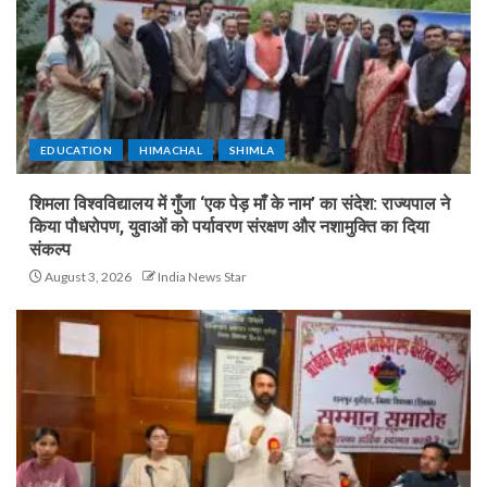
EDUCATION
HIMACHAL
SHIMLA
शिमला विश्वविद्यालय में गुँजा ‘एक पेड़ माँ के नाम’ का संदेश: राज्यपाल ने
किया पौधरोपण, युवाओं को पर्यावरण संरक्षण और नशामुक्ति का दिया
संकल्प
August 3, 2026
India News Star