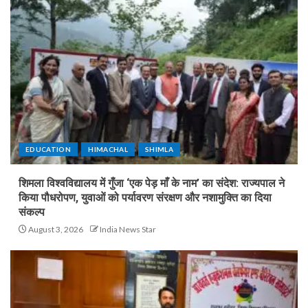
EDUCATION
HIMACHAL
SHIMLA
शिमला विश्वविद्यालय में गुँजा ‘एक पेड़ माँ के नाम’ का संदेश: राज्यपाल ने
किया पौधरोपण, युवाओं को पर्यावरण संरक्षण और नशामुक्ति का दिया
संकल्प
August 3, 2026
India News Star