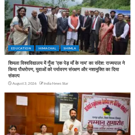
EDUCATION
HIMACHAL
SHIMLA
शिमला विश्वविद्यालय में गुँजा ‘एक पेड़ माँ के नाम’ का संदेश: राज्यपाल ने
किया पौधरोपण, युवाओं को पर्यावरण संरक्षण और नशामुक्ति का दिया
संकल्प
August 3, 2026
India News Star