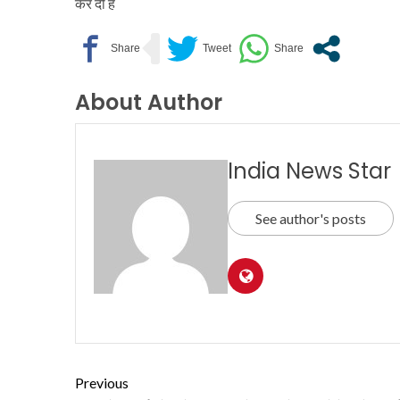
कर दी है
About Author
India News Star
See author's posts
Previous