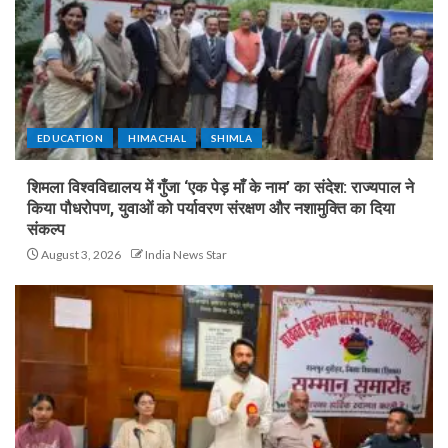
EDUCATION
HIMACHAL
SHIMLA
शिमला विश्वविद्यालय में गुँजा ‘एक पेड़ माँ के नाम’ का संदेश: राज्यपाल ने
किया पौधरोपण, युवाओं को पर्यावरण संरक्षण और नशामुक्ति का दिया
संकल्प
August 3, 2026
India News Star