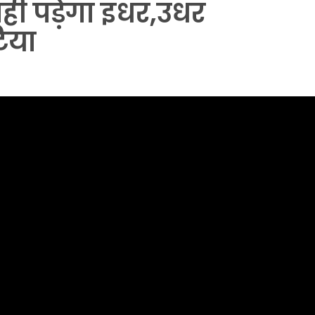
ही पड़ेगा इधर,उधर
िया