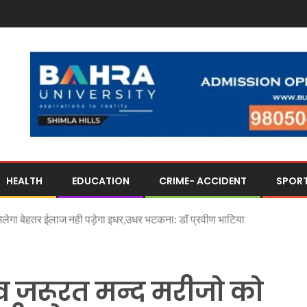
HEALTH
EDUCATION
CRIME- ACCIDENT
SPOR
मिलेगा बेहतर ईलाज नही पड़ेगा इधर,उधर भटकना: डॉ प्रवीण भाटिया
व जरूरत मन्द मरीजो को