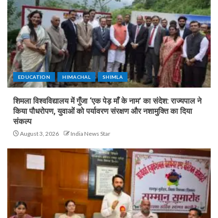
EDUCATION
HIMACHAL
SHIMLA
शिमला विश्वविद्यालय में गुँजा ‘एक पेड़ माँ के नाम’ का संदेश: राज्यपाल ने
किया पौधरोपण, युवाओं को पर्यावरण संरक्षण और नशामुक्ति का दिया
संकल्प
August 3, 2026
India News Star