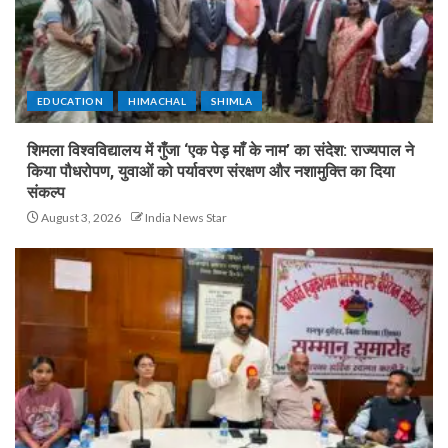
EDUCATION
HIMACHAL
SHIMLA
शिमला विश्वविद्यालय में गुँजा ‘एक पेड़ माँ के नाम’ का संदेश: राज्यपाल ने
किया पौधरोपण, युवाओं को पर्यावरण संरक्षण और नशामुक्ति का दिया
संकल्प
August 3, 2026
India News Star